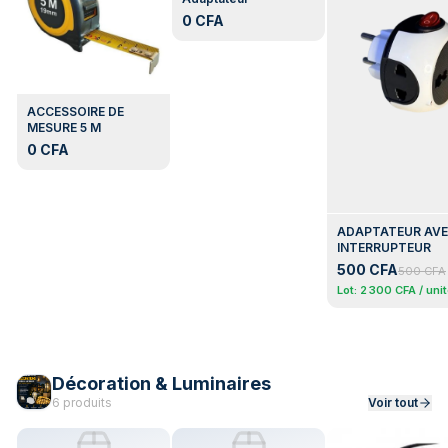
0 CFA
ACCESSOIRE DE
Ajouter
MESURE 5 M
0 CFA
ADAPTATEUR AV
Ajouter
INTERRUPTEUR
500 CFA
500 CFA
Lot:
2 300 CFA
/ uni
Décoration & Luminaires
6
produit
s
Voir tout