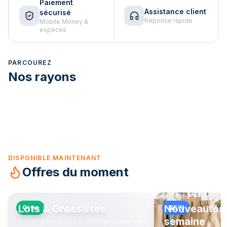
Paiement
Assistance client
sécurisé
Réponse rapide
Mobile Money &
espèces
PARCOUREZ
Nos rayons
Electricité Bâtiment
Electricité Industrielle
95
articles
0
articles
Décoration &
Luminaires
6
articles
DISPONIBLE MAINTENANT
Offres du moment
Lots & Grossistes
Nouveautés 
Gros
NEW
semaine
Prix dégressifs dès 5 unités achetées sur